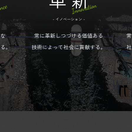
- イノベーション -
的な
常に革新しつづける価値ある
常
する。
技術によって社会に貢献する。
社