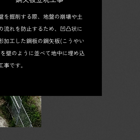
盤を掘削する際、地盤の崩壊や土
の流れを防止するため、凹凸状に
形加工した鋼板の鋼矢板(こうやい
)を壁のように並べて地中に埋め込
工事です｡