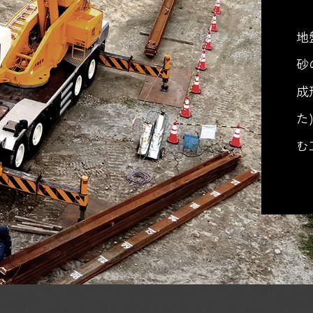
地
砂
成
た
む