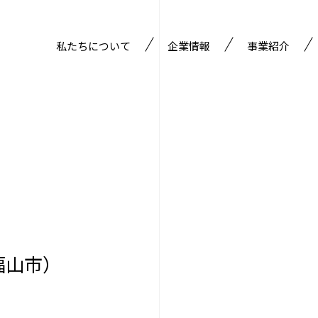
私たちについて
企業情報
事業紹介
経営理念
鋼矢板部門
経営方針
重仮設・岩盤掘削
沿革
保有機械
会社概要
福山市）