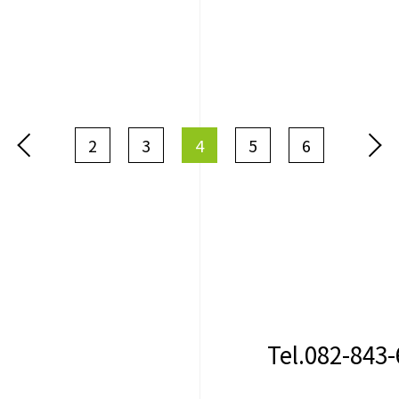
2
3
4
5
6
Tel.082-843