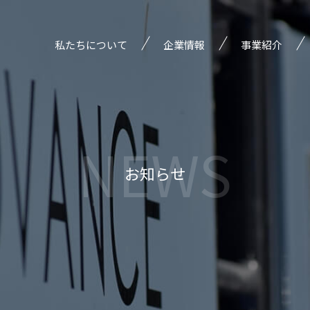
私たちについて
企業情報
事業紹介
経営理念
鋼矢板部門
経営方針
重仮設・岩盤掘削
NEWS
沿革
保有機械
お知らせ
会社概要