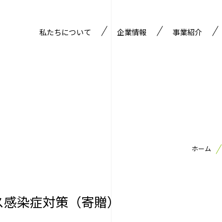
私たちについて
企業情報
事業紹介
経営理念
鋼矢板部門
経営方針
重仮設・岩盤掘削
沿革
保有機械
会社概要
ホーム
ス感染症対策（寄贈）